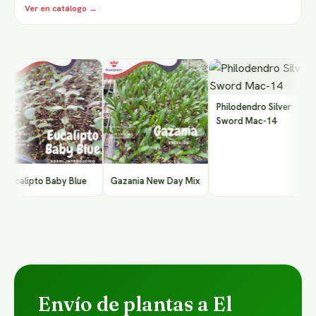
Ver en catálogo →
A
C
Philodendro Silver
Sword Mac-14
calipto Baby Blue
Gazania New Day Mix
Envío de plantas a El