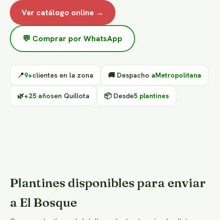
Ver catálogo online →
💬 Comprar por WhatsApp
📍
9+
clientes en la zona
🚚 Despacho a
Metropolitana
🌿
+25 años
en Quillota
📦 Desde
5 plantines
Plantines disponibles para enviar
a El Bosque