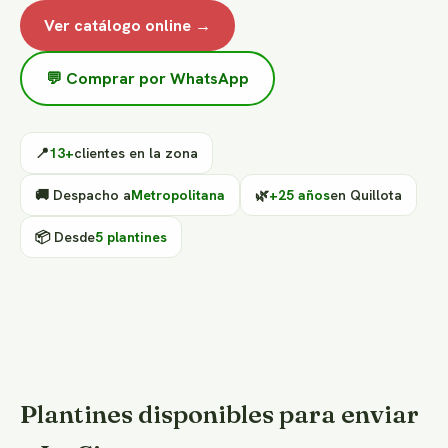
Ver catálogo online →
💬 Comprar por WhatsApp
📍
13+
clientes en la zona
🚚 Despacho a
Metropolitana
🌿
+25 años
en Quillota
📦 Desde
5 plantines
Plantines disponibles para enviar