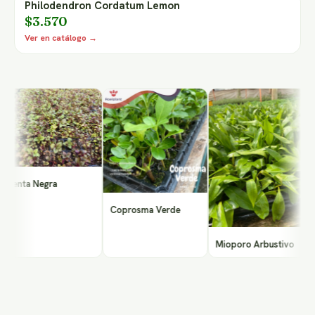
Philodendron Cordatum Lemon
$3.570
Ver en catálogo →
Ve
nta Negra
Coprosma Verde
Mioporo Arbustivo