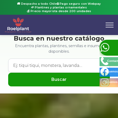
🚚 Despacho a todo Chile
🔒 Pago seguro con Webpay
🌱 Plantines y plantas ornamentales
💰 Precio mayorista desde 200 unidades
Busca en nuestro catálogo
Encuentra plantas, plantines, semillas e insumos
disponibles.
Contact
Síguenos
Buscar
Síguenos