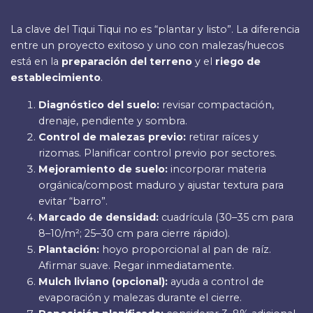
La clave del Tiqui Tiqui no es “plantar y listo”. La diferencia
entre un proyecto exitoso y uno con malezas/huecos
está en la
preparación del terreno
y el
riego de
establecimiento
.
Diagnóstico del suelo:
revisar compactación,
drenaje, pendiente y sombra.
Control de malezas previo:
retirar raíces y
rizomas. Planificar control previo por sectores.
Mejoramiento de suelo:
incorporar materia
orgánica/compost maduro y ajustar textura para
evitar “barro”.
Marcado de densidad:
cuadrícula (30–35 cm para
8–10/m²; 25–30 cm para cierre rápido).
Plantación:
hoyo proporcional al pan de raíz.
Afirmar suave. Regar inmediatamente.
Mulch liviano (opcional):
ayuda a control de
evaporación y malezas durante el cierre.