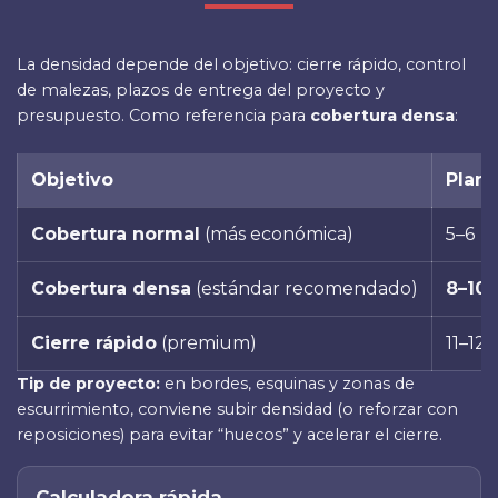
La densidad depende del objetivo: cierre rápido, control
de malezas, plazos de entrega del proyecto y
presupuesto. Como referencia para
cobertura densa
:
Objetivo
Plant
Cobertura normal
(más económica)
5–6
Cobertura densa
(estándar recomendado)
8–10
Cierre rápido
(premium)
11–12
Tip de proyecto:
en bordes, esquinas y zonas de
escurrimiento, conviene subir densidad (o reforzar con
reposiciones) para evitar “huecos” y acelerar el cierre.
Calculadora rápida