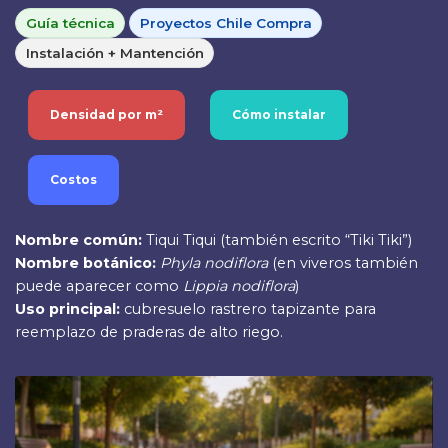
Guía técnica
Proyectos Chile Compra
Instalación + Mantención
Densidad por m²
Cómo instalar
Costos
Nombre común:
Tiqui Tiqui (también escrito “Tiki Tiki”)
Nombre botánico:
Phyla nodiflora
(en viveros también
puede aparecer como
Lippia nodiflora
)
Uso principal:
cubresuelo rastrero tapizante para
reemplazo de praderas de alto riego.