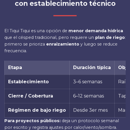
con establecimiento técnico
El Tiqui Tiqui es una opción de
menor demanda hídrica
que el césped tradicional, pero requiere un
plan de riego
:
primero se prioriza
enraizamiento
y luego se reduce
frecuencia.
Etapa
Duración típica
Obje
Establecimiento
3–6 semanas
Raíz 
Cierre / Cobertura
6–12 semanas
Tapi
Régimen de bajo riego
Desde 3er mes
Mant
Para proyectos públicos:
deja un protocolo semanal
por escrito y registra ajustes por calor/viento/sombra.