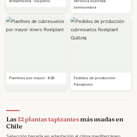
Brillantísima · Sol pleno
Véronica buxifolia ·
Semisombra
Plantines por mayor · B2B
Pedidos de producción ·
Paisajismo
Las
12 plantas tapizantes
más usadas en
Chile
Selección basada en adaptación al clima mediterráneo,