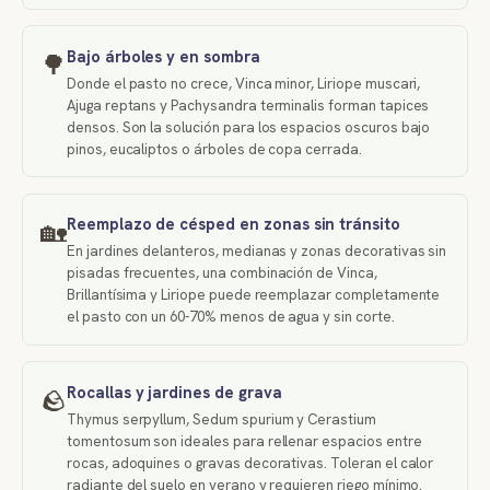
Bajo árboles y en sombra
🌳
Donde el pasto no crece, Vinca minor, Liriope muscari,
Ajuga reptans y Pachysandra terminalis forman tapices
densos. Son la solución para los espacios oscuros bajo
pinos, eucaliptos o árboles de copa cerrada.
Reemplazo de césped en zonas sin tránsito
🏡
En jardines delanteros, medianas y zonas decorativas sin
pisadas frecuentes, una combinación de Vinca,
Brillantísima y Liriope puede reemplazar completamente
el pasto con un 60-70% menos de agua y sin corte.
Rocallas y jardines de grava
🪨
Thymus serpyllum, Sedum spurium y Cerastium
tomentosum son ideales para rellenar espacios entre
rocas, adoquines o gravas decorativas. Toleran el calor
radiante del suelo en verano y requieren riego mínimo.