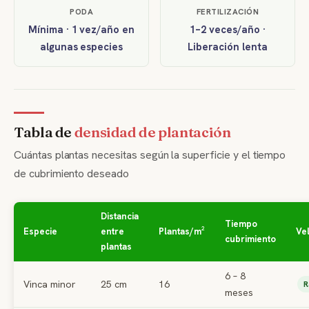
PODA
FERTILIZACIÓN
Mínima · 1 vez/año en
1–2 veces/año ·
algunas especies
Liberación lenta
Tabla de
densidad de plantación
Cuántas plantas necesitas según la superficie y el tiempo
de cubrimiento deseado
Distancia
Tiempo
Especie
entre
Plantas/m²
Ve
cubrimiento
plantas
6 – 8
Vinca minor
25 cm
16
R
meses