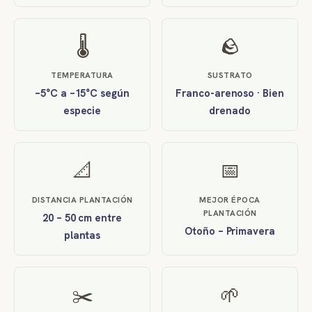
🌡️
🪨
TEMPERATURA
SUSTRATO
–5°C a –15°C según
Franco-arenoso · Bien
especie
drenado
📐
📅
DISTANCIA PLANTACIÓN
MEJOR ÉPOCA
PLANTACIÓN
20 – 50 cm entre
Otoño – Primavera
plantas
✂️
🌱