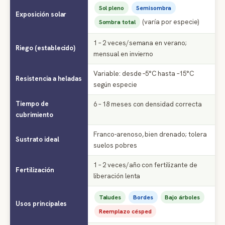
Sol pleno
Semisombra
Exposición solar
(varía por especie)
Sombra total
1 – 2 veces/semana en verano;
Riego (establecido)
mensual en invierno
Variable: desde –5°C hasta –15°C
Resistencia a heladas
según especie
Tiempo de
6 – 18 meses con densidad correcta
cubrimiento
Franco-arenoso, bien drenado; tolera
Sustrato ideal
suelos pobres
1 – 2 veces/año con fertilizante de
Fertilización
liberación lenta
Taludes
Bordes
Bajo árboles
Usos principales
Reemplazo césped