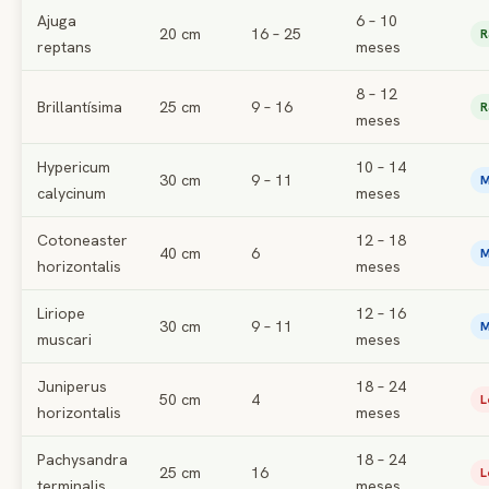
Ajuga
6 – 10
20 cm
16 – 25
R
reptans
meses
8 – 12
Brillantísima
25 cm
9 – 16
R
meses
Hypericum
10 – 14
30 cm
9 – 11
M
calycinum
meses
Cotoneaster
12 – 18
40 cm
6
M
horizontalis
meses
Liriope
12 – 16
30 cm
9 – 11
M
muscari
meses
Juniperus
18 – 24
50 cm
4
L
horizontalis
meses
Pachysandra
18 – 24
25 cm
16
L
terminalis
meses