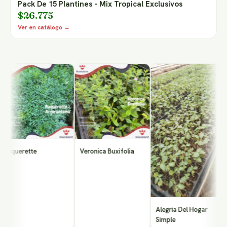
Pack De 15 Plantines - Mix Tropical Exclusivos
$26.775
Ver en catálogo →
B
querette
Veronica Buxifolia
Alegria Del Hogar
Simple