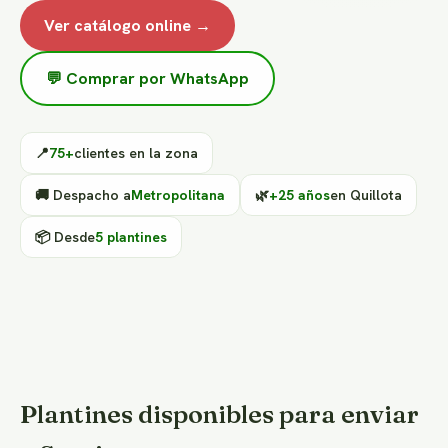
Ver catálogo online →
💬 Comprar por WhatsApp
📍
75+
clientes en la zona
🚚 Despacho a
Metropolitana
🌿
+25 años
en Quillota
📦 Desde
5 plantines
Plantines disponibles para enviar