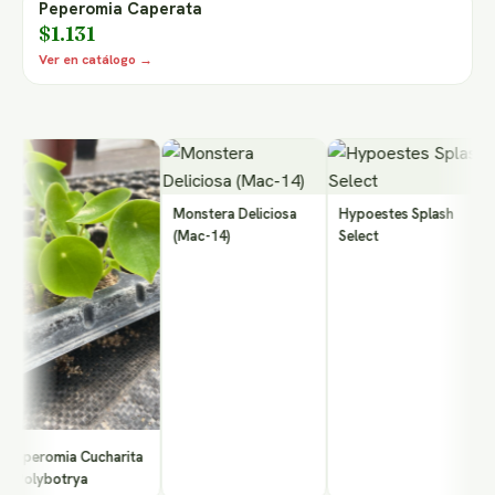
Peperomia Caperata
$1.131
Ver en catálogo →
P
M
Monstera Deliciosa
Hypoestes Splash
V
(Mac-14)
Select
eperomia Cucharita
Polybotrya