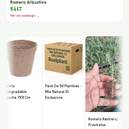
Romero Arbustivo
$417
Ver en catálogo →
Li
aceta
Pack De 50 Plantines -
odegradable
Mix Natural Xl
queña 7X8 Cm
Exclusivos
Romero Rastrero/
Prostratus