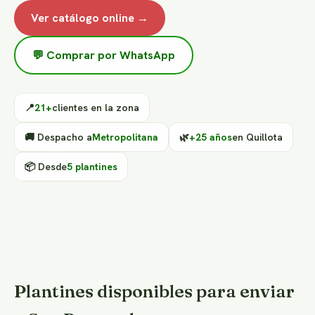
Ver catálogo online →
💬 Comprar por WhatsApp
📍
21+
clientes en la zona
🚚 Despacho a
Metropolitana
🌿
+25 años
en Quillota
📦 Desde
5 plantines
Plantines disponibles para enviar