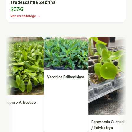
Tradescantia Zebrina
$536
Ver en catálogo →
M
(
Veronica Brillantisima
ioporo Arbustivo
Peperomia Cucharita
/ Polybotrya