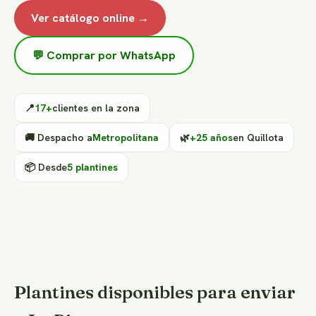
Ver catálogo online →
💬 Comprar por WhatsApp
📍
17+
clientes en la zona
🚚 Despacho a
Metropolitana
🌿
+25 años
en Quillota
📦 Desde
5 plantines
Plantines disponibles para enviar