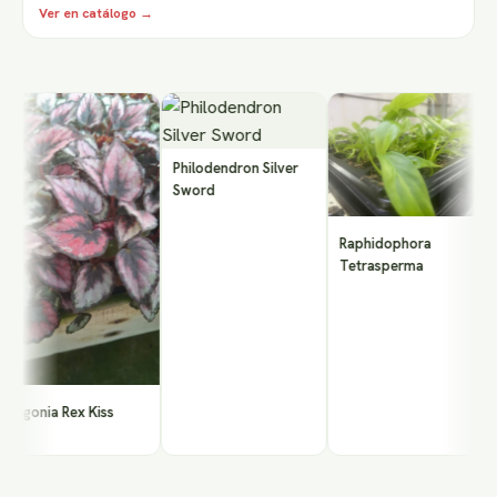
Ver en catálogo →
Q
Mu
Philodendron Silver
Sword
Raphidophora
Tetrasperma
gonia Rex Kiss