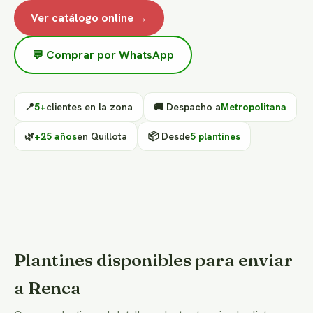
Ver catálogo online →
💬 Comprar por WhatsApp
📍
5+
clientes en la zona
🚚 Despacho a
Metropolitana
🌿
+25 años
en Quillota
📦 Desde
5 plantines
Plantines disponibles para enviar
a Renca