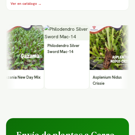
Ver en catálogo →
P
Philodendro Silver
Sword Mac-14
azania New Day Mix
Asplenium Nidus
Crissie