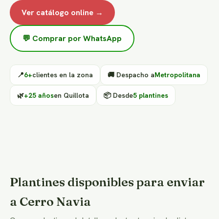
Ver catálogo online →
💬 Comprar por WhatsApp
📍
6+
clientes en la zona
🚚 Despacho a
Metropolitana
🌿
+25 años
en Quillota
📦 Desde
5 plantines
Plantines disponibles para enviar
a Cerro Navia