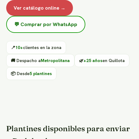
Ver catálogo online →
💬 Comprar por WhatsApp
📍
10+
clientes en la zona
🚚 Despacho a
Metropolitana
🌿
+25 años
en Quillota
📦 Desde
5 plantines
Plantines disponibles para enviar