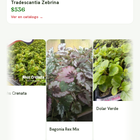
Tradescantia Zebrina
$536
Ver en catálogo →
M
uhs Crenata
Dolar Verde
Begonia Rex Mix