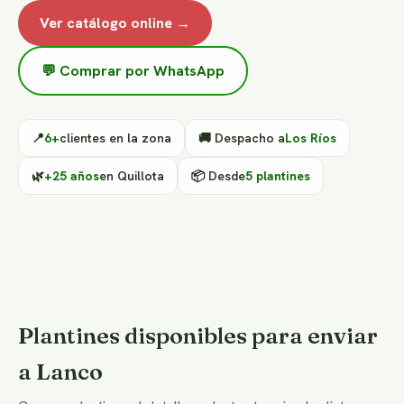
Ver catálogo online →
💬 Comprar por WhatsApp
📍
6+
clientes en la zona
🚚 Despacho a
Los Ríos
🌿
+25 años
en Quillota
📦 Desde
5 plantines
Plantines disponibles para enviar
a Lanco