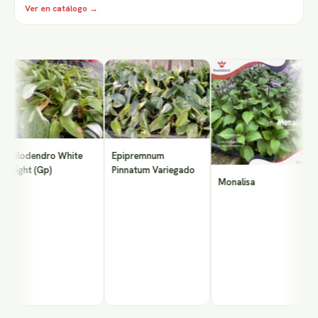
Ver en catálogo →
P
M
E
hilodendro White
Epipremnum
night (Gp)
Pinnatum Variegado
Monalisa