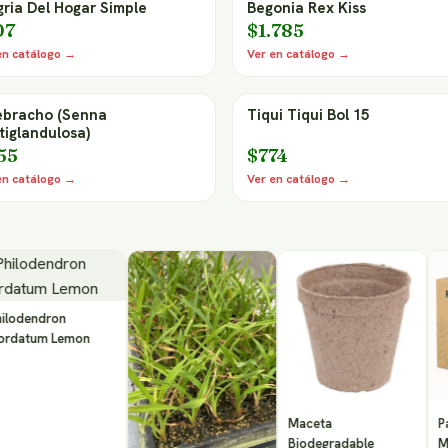
gria Del Hogar Simple
Begonia Rex Kiss
07
$1.785
en catálogo →
Ver en catálogo →
bracho (Senna
Tiqui Tiqui Bol 15
tiglandulosa)
55
$774
en catálogo →
Ver en catálogo →
dron
m Lemon
Maceta
Pack De 
Biodegradable
Mix Natu