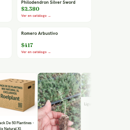
Philodendron Silver Sword
$2.380
Ver en catálogo →
Romero Arbustivo
$417
Ver en catálogo →
Salvia B
Ligustrina
50 Plantines -
ral Xl