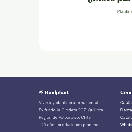
Plantin
🌱 Roelplant
Com
Vivero y plantinera ornamental
Catálo
Ex fundo la Glorieta PC7, Quillota
Planta
Región de Valparaíso, Chile
Catál
+25 años produciendo plantines
Whats