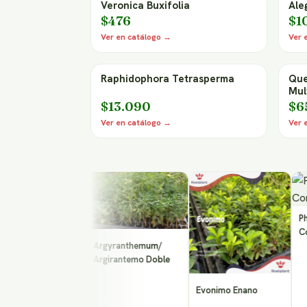
Veronica Buxifolia
Ale
$476
$1
Ver en catálogo →
Ver 
Raphidophora Tetrasperma
Que
Mul
$13.090
$6
Ver en catálogo →
Ver 
Philoden
Cordatu
Argyranthemum/
Argirantemo Doble
ucanta
Evonimo Enano