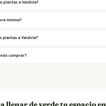
e plantas a Valdivia?
pra mínima?
s plantas a Valdivia?
uedo comprar?
a llenar de verde tu espacio e