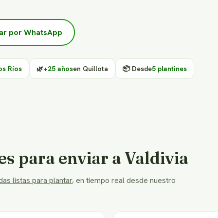
ar por WhatsApp
os Ríos
🌿
+25 años
en Quillota
📦 Desde
5 plantines
es para enviar a Valdivia
as listas para plantar
, en tiempo real desde nuestro