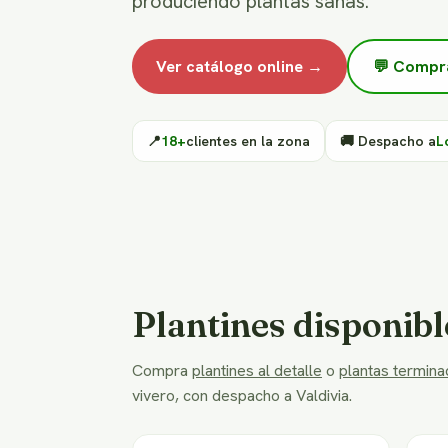
produciendo plantas sanas.
Ver catálogo online →
💬 Compr
📍
18+
clientes en la zona
🚚 Despacho a
L
Plantines disponibl
Compra
plantines al detalle
o
plantas terminad
vivero, con despacho a Valdivia.