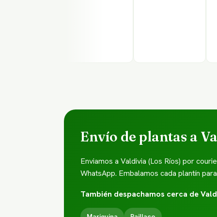
Envío de plantas a Va
Enviamos a Valdivia (Los Ríos) por couri
WhatsApp. Embalamos cada plantín para qu
También despachamos cerca de Valdi
Mariquina
Paillaco