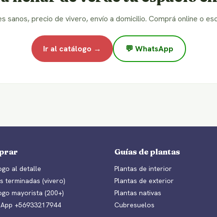
es sanos, precio de vivero, envío a domicilio. Comprá online o esc
Ir al catálogo →
💬 WhatsApp
prar
Guías de plantas
go al detalle
Plantas de interior
s terminadas (vivero)
Plantas de exterior
ogo mayorista (200+)
Plantas nativas
App +56933217944
Cubresuelos