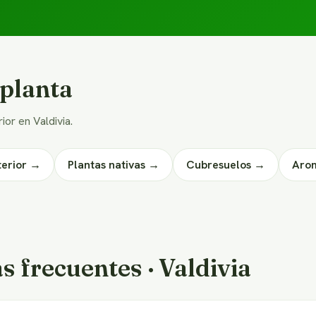
 planta
ior en Valdivia.
terior →
Plantas nativas →
Cubresuelos →
Aro
 frecuentes · Valdivia