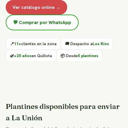
Ver catálogo online →
💬 Comprar por WhatsApp
📍
11+
clientes en la zona
🚚 Despacho a
Los Ríos
🌿
+25 años
en Quillota
📦 Desde
5 plantines
Plantines disponibles para enviar
a La Unión