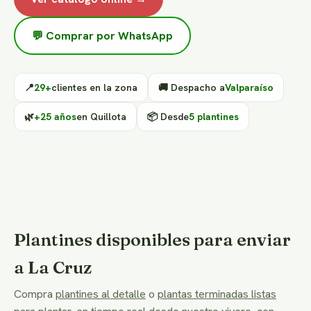
💬 Comprar por WhatsApp
📍
29+
clientes en la zona
🚚 Despacho a
Valparaíso
🌿
+25 años
en Quillota
📦 Desde
5 plantines
Plantines disponibles para enviar
a La Cruz
Compra
plantines al detalle
o
plantas terminadas listas