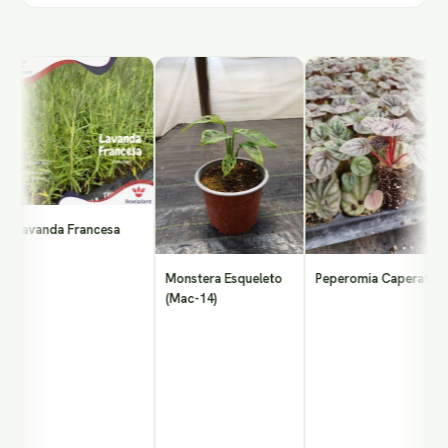
Lavanda Francesa
Monstera Esqueleto
Peperomia Caperata
(Mac-14)