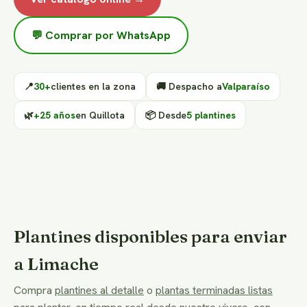
💬 Comprar por WhatsApp
📍
30+
clientes en la zona
🚚 Despacho a
Valparaíso
🌿
+25 años
en Quillota
📦 Desde
5 plantines
Plantines disponibles para enviar
a Limache
Compra
plantines al detalle
o
plantas terminadas listas