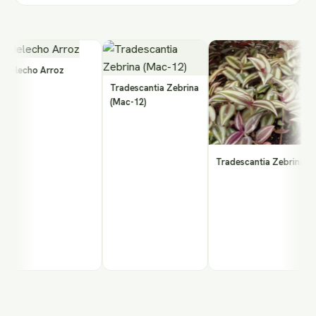
lecho Arroz
P
1
Tradescantia Zebrina
E
(Mac-12)
Tradescantia Zebrina