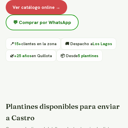
Ver catálogo online →
💬 Comprar por WhatsApp
📍
15+
clientes en la zona
🚚 Despacho a
Los Lagos
🌿
+25 años
en Quillota
📦 Desde
5 plantines
Plantines disponibles para enviar
a Castro