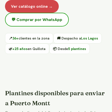
Ver catálogo online →
💬 Comprar por WhatsApp
📍
36+
clientes en la zona
🚚 Despacho a
Los Lagos
🌿
+25 años
en Quillota
📦 Desde
5 plantines
Plantines disponibles para enviar
a Puerto Montt