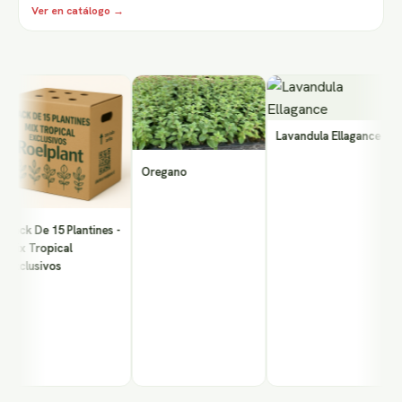
Ver en catálogo →
O
Lavandula Ellagance
Oregano
ck De 15 Plantines -
ix Tropical
xclusivos