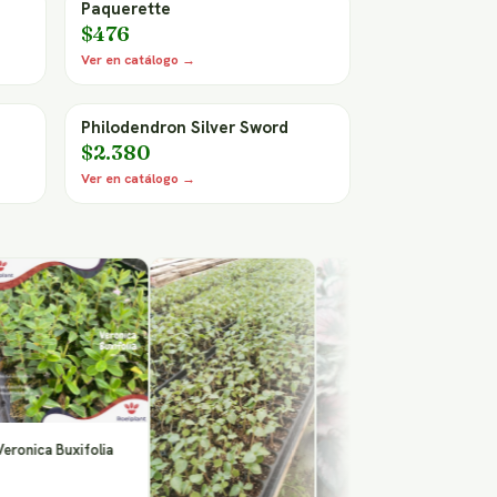
Paquerette
$476
Ver en catálogo →
Philodendron Silver Sword
$2.380
Ver en catálogo →
Philode
Sword
a Buxifolia