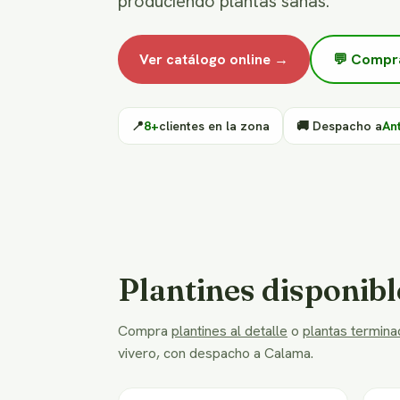
produciendo plantas sanas.
Ver catálogo online →
💬 Compr
📍
8+
clientes en la zona
🚚 Despacho a
An
Plantines disponibl
Compra
plantines al detalle
o
plantas terminad
vivero, con despacho a Calama.