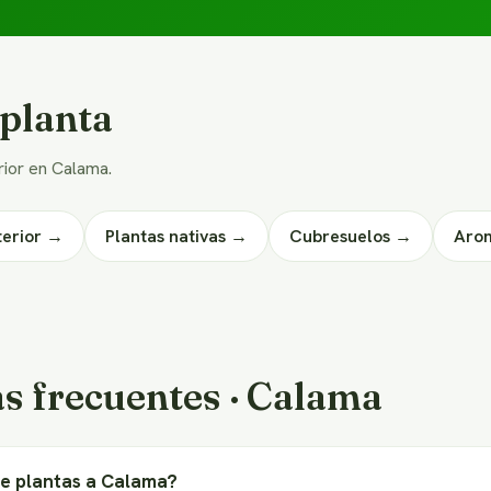
 planta
erior en Calama.
terior →
Plantas nativas →
Cubresuelos →
Aro
s frecuentes · Calama
de plantas a Calama?