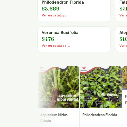
Philodendron Florida
Fal
$3.689
$7
Ver en catálogo →
Ver 
Veronica Buxifolia
Ale
$476
$1
Ver en catálogo →
Ver 
dro Silver
Mac-14
Falso P
(Shinus 
Asplenium Nidus
Philodendron Florida
Crissie