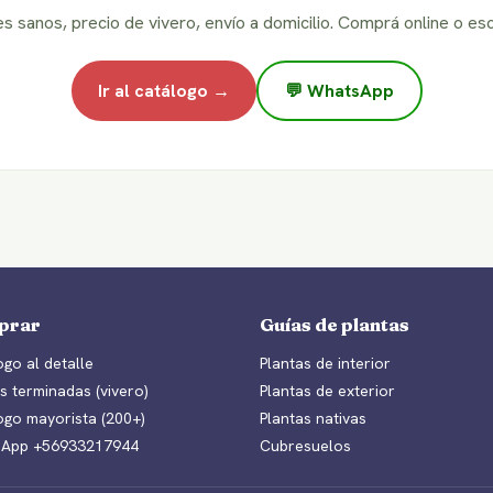
es sanos, precio de vivero, envío a domicilio. Comprá online o esc
Ir al catálogo →
💬 WhatsApp
prar
Guías de plantas
go al detalle
Plantas de interior
s terminadas (vivero)
Plantas de exterior
ogo mayorista (200+)
Plantas nativas
App +56933217944
Cubresuelos