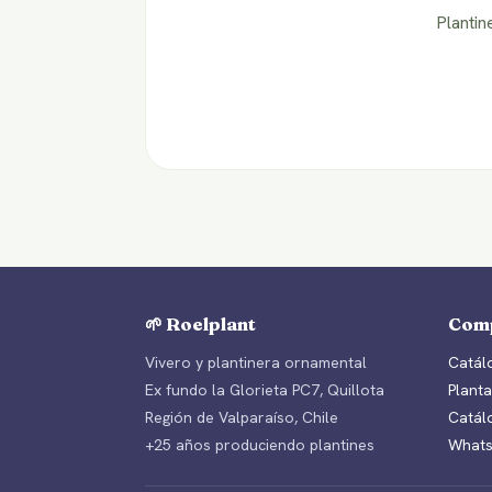
Plantin
🌱 Roelplant
Com
Vivero y plantinera ornamental
Catálo
Ex fundo la Glorieta PC7, Quillota
Planta
Región de Valparaíso, Chile
Catál
+25 años produciendo plantines
Whats