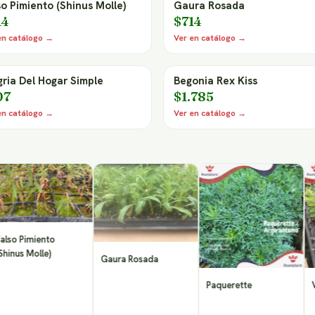
so Pimiento (Shinus Molle)
Gaura Rosada
14
$714
en catálogo →
Ver en catálogo →
gria Del Hogar Simple
Begonia Rex Kiss
07
$1.785
en catálogo →
Ver en catálogo →
imiento
Molle)
Gaura Rosada
Paquerette
Veronic