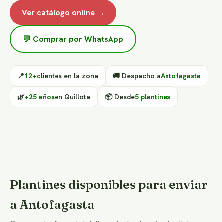
Ver catálogo online →
💬 Comprar por WhatsApp
📍
12+
clientes en la zona
🚚 Despacho a
Antofagasta
🌿
+25 años
en Quillota
📦 Desde
5 plantines
Plantines disponibles para enviar
a Antofagasta