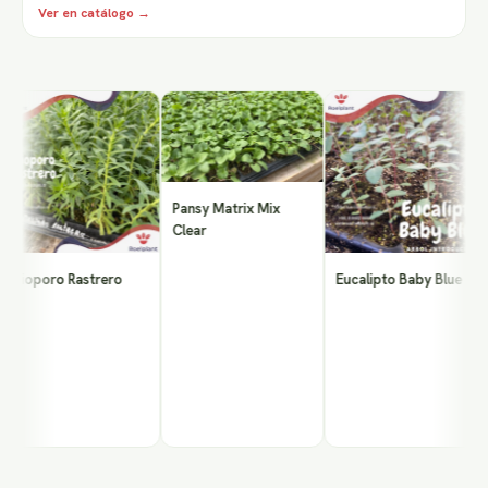
Ver en catálogo →
G
Pansy Matrix Mix
Clear
ioporo Rastrero
Eucalipto Baby Blue