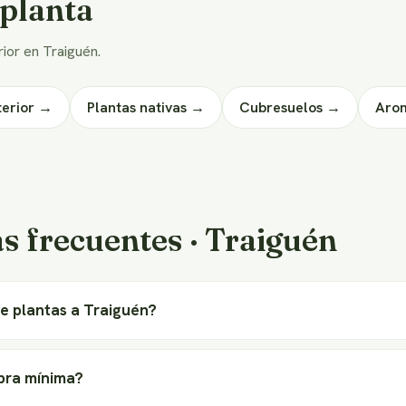
 planta
rior en Traiguén.
terior →
Plantas nativas →
Cubresuelos →
Aro
s frecuentes · Traiguén
e plantas a Traiguén?
pra mínima?