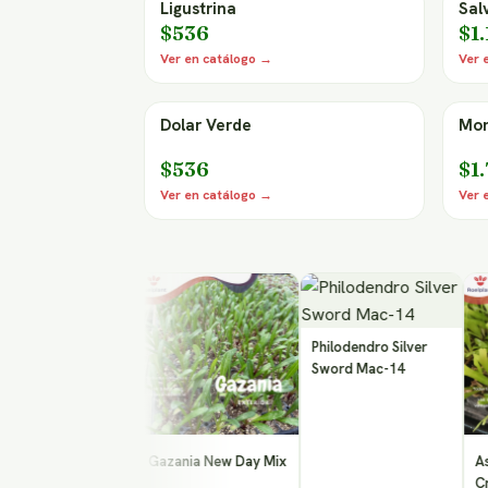
Ligustrina
Sal
$536
$1
Ver en catálogo →
Ver 
Dolar Verde
Mon
$536
$1
Ver en catálogo →
Ver 
Philodendro Silver
Sword Mac-14
o Baby Blue
Gazania New Day Mix
Aspleni
Crissie