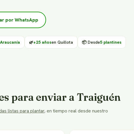
ar por WhatsApp
 Araucanía
🌿
+25 años
en Quillota
📦 Desde
5 plantines
es para enviar a Traiguén
as listas para plantar
, en tiempo real desde nuestro