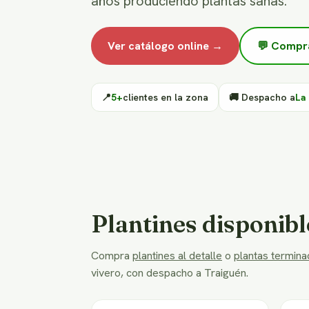
años produciendo plantas sanas.
Ver catálogo online →
💬 Compr
📍
5+
clientes en la zona
🚚 Despacho a
La
Plantines disponibl
Compra
plantines al detalle
o
plantas terminad
vivero, con despacho a Traiguén.