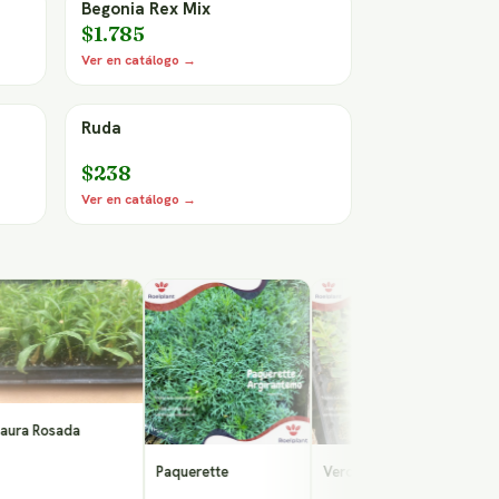
Begonia Rex Mix
$1.785
Ver en catálogo →
Ruda
$238
Ver en catálogo →
Alegria
Simple
Rosada
Paquerette
Veronica Buxifolia