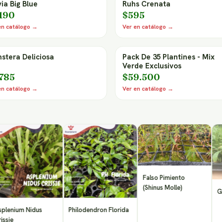
via Big Blue
Ruhs Crenata
.190
$595
en catálogo →
Ver en catálogo →
stera Deliciosa
Pack De 35 Plantines - Mix
Verde Exclusivos
.785
$59.500
en catálogo →
Ver en catálogo →
Falso Pimiento
(Shinus Molle)
Gaura 
um Nidus
Philodendron Florida