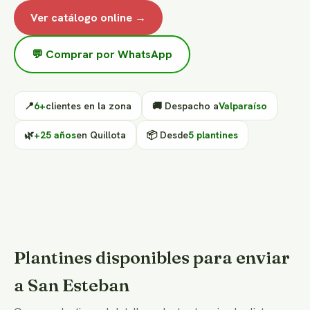
Ver catálogo online →
💬 Comprar por WhatsApp
📍
6+
clientes en la zona
🚚 Despacho a
Valparaíso
🌿
+25 años
en Quillota
📦 Desde
5 plantines
Plantines disponibles para enviar
a San Esteban