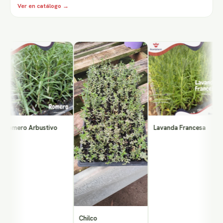
Ver en catálogo →
M
(
mero Arbustivo
Lavanda Francesa
Chilco