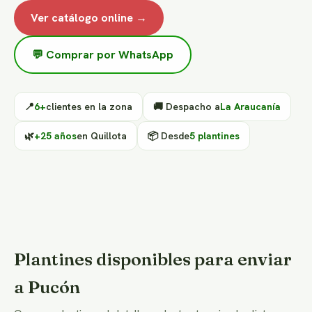
Ver catálogo online →
💬 Comprar por WhatsApp
📍
6+
clientes en la zona
🚚 Despacho a
La Araucanía
🌿
+25 años
en Quillota
📦 Desde
5 plantines
Plantines disponibles para enviar
a Pucón