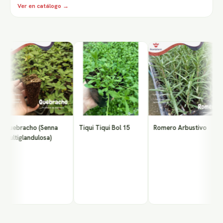
Ver en catálogo →
C
R
M
uebracho (Senna
Tiqui Tiqui Bol 15
Romero Arbustivo
ultiglandulosa)