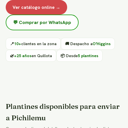
Ver catálogo online →
💬 Comprar por WhatsApp
📍
10+
clientes en la zona
🚚 Despacho a
O'Higgins
🌿
+25 años
en Quillota
📦 Desde
5 plantines
Plantines disponibles para enviar
a Pichilemu