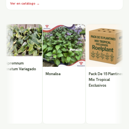
Ver en catálogo →
O
pipremnum
innatum Variegado
Monalisa
Pack De 15 Plantines -
Mix Tropical
Exclusivos