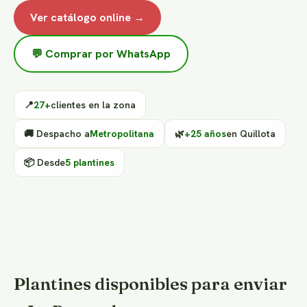
Ver catálogo online →
💬 Comprar por WhatsApp
📍
27+
clientes en la zona
🚚 Despacho a
Metropolitana
🌿
+25 años
en Quillota
📦 Desde
5 plantines
Plantines disponibles para enviar