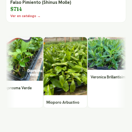
Falso Pimiento (Shinus Molle)
$714
Ver en catálogo →
P
/
Veronica Brillantisima
oprosma Verde
Mioporo Arbustivo