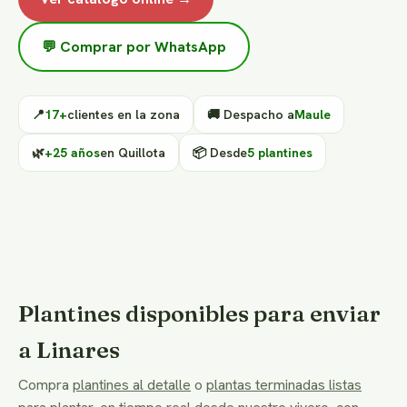
💬 Comprar por WhatsApp
📍
17+
clientes en la zona
🚚 Despacho a
Maule
🌿
+25 años
en Quillota
📦 Desde
5 plantines
Plantines disponibles para enviar
a Linares
Compra
plantines al detalle
o
plantas terminadas listas