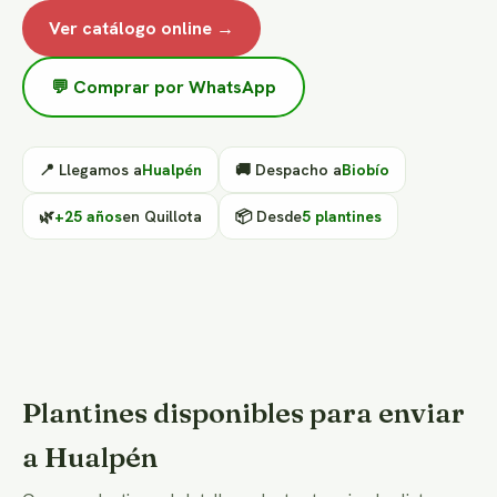
Ver catálogo online →
💬 Comprar por WhatsApp
📍 Llegamos a
Hualpén
🚚 Despacho a
Biobío
🌿
+25 años
en Quillota
📦 Desde
5 plantines
Plantines disponibles para enviar
a Hualpén