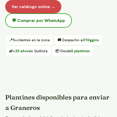
Ver catálogo online →
💬 Comprar por WhatsApp
📍
5+
clientes en la zona
🚚 Despacho a
O'Higgins
🌿
+25 años
en Quillota
📦 Desde
5 plantines
Plantines disponibles para enviar
a Graneros