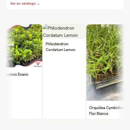
Ver en catálogo →
M
B
Philodendron
P
Cordatum Lemon
vonimo Enano
Orquídea Cymbidium
Flor Blanca