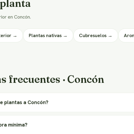
 planta
erior en Concón.
terior →
Plantas nativas →
Cubresuelos →
Aro
s frecuentes · Concón
de plantas a Concón?
pra mínima?