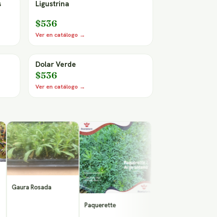
s
Ligustrina
$536
Ver en catálogo →
Dolar Verde
$536
Ver en catálogo →
Al
S
ura Rosada
Paquerette
Veronica Buxifolia