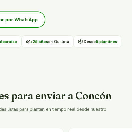
ar por WhatsApp
alparaíso
🌿
+25 años
en Quillota
📦 Desde
5 plantines
es para enviar a Concón
as listas para plantar
, en tiempo real desde nuestro