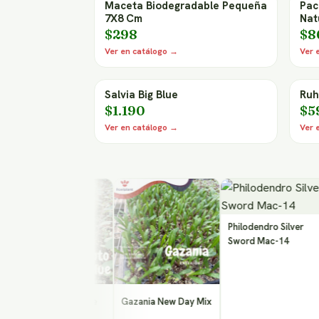
Maceta Biodegradable Pequeña
Pac
7X8 Cm
Nat
$298
$8
Ver en catálogo →
Ver 
Salvia Big Blue
Ruh
$1.190
$5
Ver en catálogo →
Ver 
Philodendro Silver
Sword Mac-14
calipto Baby Blue
Gazania New Day Mix
As
Cr