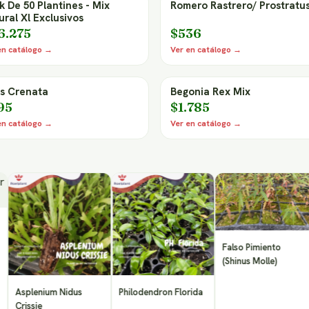
k De 50 Plantines - Mix
Romero Rastrero/ Prostratu
ural Xl Exclusivos
6.275
$536
en catálogo →
Ver en catálogo →
s Crenata
Begonia Rex Mix
95
$1.785
en catálogo →
Ver en catálogo →
Falso Pimiento
(Shinus Molle)
Ga
plenium Nidus
Philodendron Florida
issie