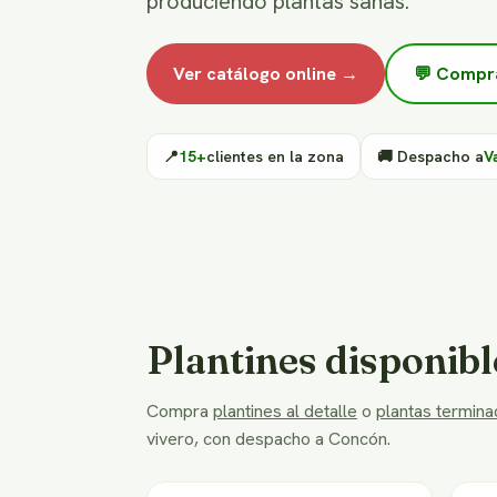
produciendo plantas sanas.
Ver catálogo online →
💬 Compr
📍
15+
clientes en la zona
🚚 Despacho a
V
Plantines disponibl
Compra
plantines al detalle
o
plantas terminad
vivero, con despacho a Concón.