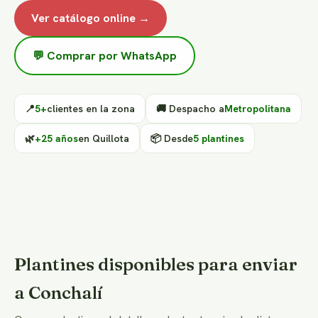
Ver catálogo online →
💬 Comprar por WhatsApp
📍
5+
clientes en la zona
🚚 Despacho a
Metropolitana
🌿
+25 años
en Quillota
📦 Desde
5 plantines
Plantines disponibles para enviar
a Conchalí