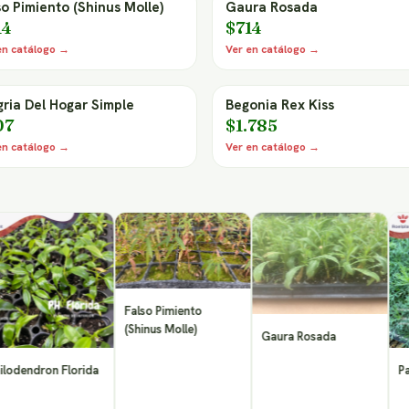
so Pimiento (Shinus Molle)
Gaura Rosada
14
$714
en catálogo →
Ver en catálogo →
gria Del Hogar Simple
Begonia Rex Kiss
07
$1.785
en catálogo →
Ver en catálogo →
Falso Pimiento
(Shinus Molle)
Gaura Rosada
dron Florida
Paquere