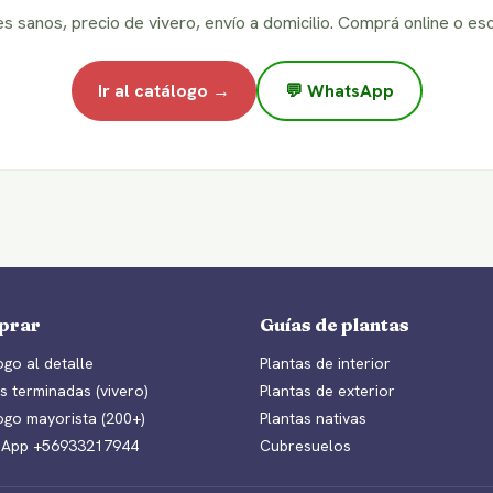
es sanos, precio de vivero, envío a domicilio. Comprá online o esc
Ir al catálogo →
💬 WhatsApp
prar
Guías de plantas
go al detalle
Plantas de interior
s terminadas (vivero)
Plantas de exterior
ogo mayorista (200+)
Plantas nativas
App +56933217944
Cubresuelos