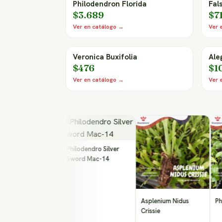
Philodendron Florida
Fal
$3.689
$7
Ver en catálogo →
Ver 
Veronica Buxifolia
Ale
$476
$1
Ver en catálogo →
Ver 
Philodendro Silver
Sword Mac-14
New Day Mix
Asplenium Nidus
Philoden
Crissie