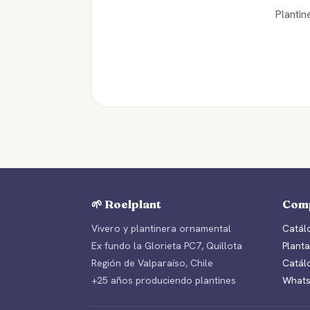
Plantin
🌱 Roelplant
Com
Vivero y plantinera ornamental
Catálo
Ex fundo la Glorieta PC7, Quillota
Planta
Región de Valparaíso, Chile
Catál
+25 años produciendo plantines
Whats