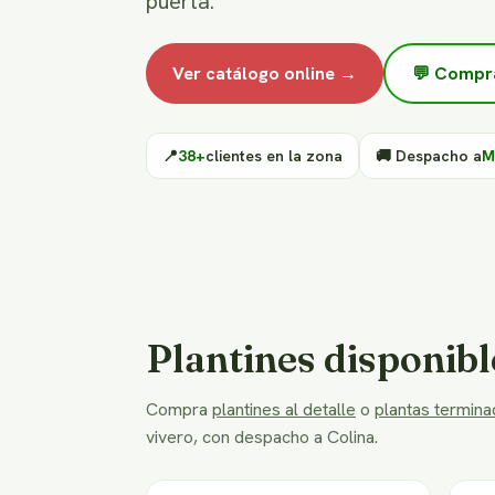
puerta.
Ver catálogo online →
💬 Compr
📍
38+
clientes en la zona
🚚 Despacho a
M
Plantines disponibl
Compra
plantines al detalle
o
plantas terminad
vivero, con despacho a Colina.