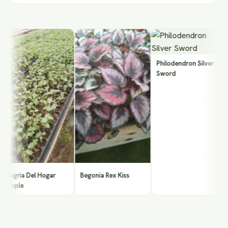
R
T
Philodendron Silver
Sword
egria Del Hogar
Begonia Rex Kiss
imple