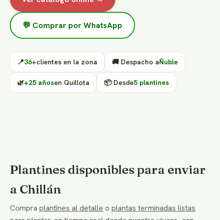
💬 Comprar por WhatsApp
📍
36+
clientes en la zona
🚚 Despacho a
Ñuble
🌿
+25 años
en Quillota
📦 Desde
5 plantines
Plantines disponibles para enviar
a Chillán
Compra
plantines al detalle
o
plantas terminadas listas