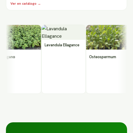
Ver en catálogo →
Ve
Lavandula Ellagance
egano
Osteospermum