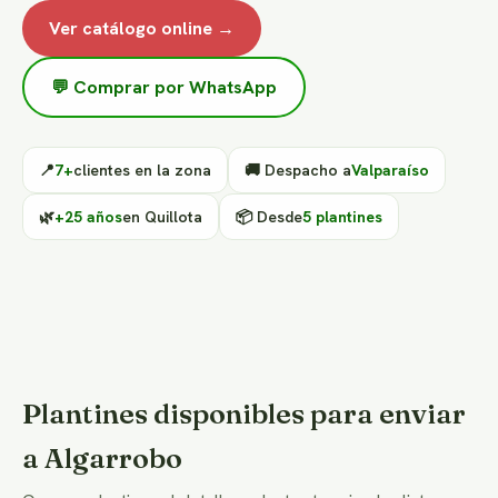
Ver catálogo online →
💬 Comprar por WhatsApp
📍
7+
clientes en la zona
🚚 Despacho a
Valparaíso
🌿
+25 años
en Quillota
📦 Desde
5 plantines
Plantines disponibles para enviar
a Algarrobo