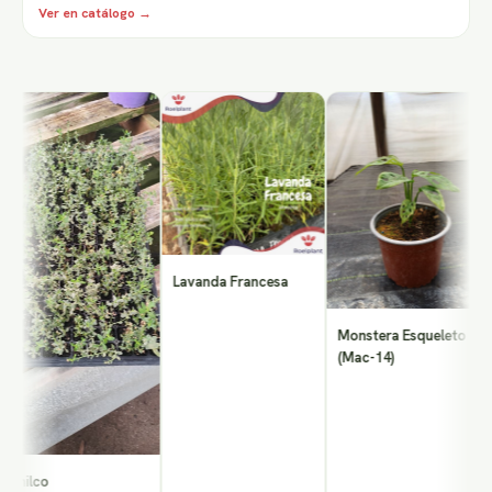
Ver en catálogo →
P
Lavanda Francesa
Monstera Esqueleto
(Mac-14)
ilco