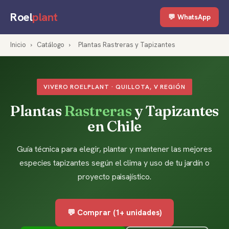
Roel
plant
💬 WhatsApp
Inicio
›
Catálogo
›
Plantas Rastreras y Tapizantes
VIVERO ROELPLANT · QUILLOTA, V REGIÓN
Plantas
Rastreras
y Tapizantes
en Chile
Guía técnica para elegir, plantar y mantener las mejores
especies tapizantes según el clima y uso de tu jardín o
proyecto paisajístico.
💬 Comprar (1+ unidades)