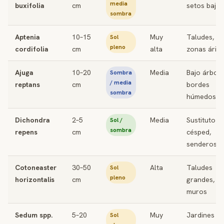
media
buxifolia
cm
setos bajos
sombra
Aptenia
10–15
Muy
Taludes,
Sol
pleno
cordifolia
cm
alta
zonas árid
Ajuga
10–20
Media
Bajo árbole
Sombra
/ media
reptans
cm
bordes
sombra
húmedos
Dichondra
2–5
Media
Sustituto d
Sol /
sombra
repens
cm
césped,
senderos
Cotoneaster
30–50
Alta
Taludes
Sol
pleno
horizontalis
cm
grandes,
muros
Sedum spp.
5–20
Muy
Jardines
Sol