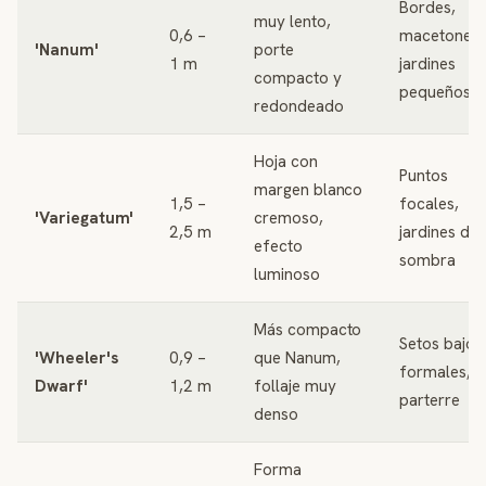
Bordes,
muy lento,
0,6 –
macetones,
'Nanum'
porte
1 m
jardines
compacto y
pequeños
redondeado
Hoja con
Puntos
margen blanco
1,5 –
focales,
'Variegatum'
cremoso,
2,5 m
jardines de
efecto
sombra
luminoso
Más compacto
Setos bajos
'Wheeler's
0,9 –
que Nanum,
formales,
Dwarf'
1,2 m
follaje muy
parterre
denso
Forma