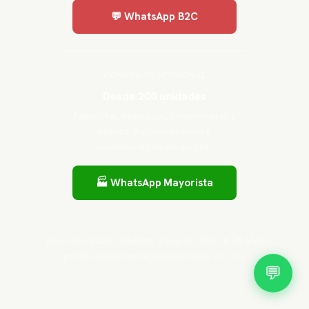
💬 WhatsApp B2C
COMPRA PROFESIONAL
Desde 200 unidades
Paisajistas, municipios, constructoras y
viveros. Precio mayorista y
coordinación de producción.
🏭 WhatsApp Mayorista
Vivero Roelplant · Quillota, V Región · Más de 25 años
produciendo plantas ornamentales en Chile
💬