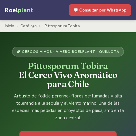
Roel
plant
💬 Consultar por WhatsApp
Inicio
›
Catálogo
›
Pittosporum Tobira
🌿 CERCOS VIVOS · VIVERO ROELPLANT · QUILLOTA
Pittosporum Tobira
El Cerco Vivo Aromático
para Chile
Arbusto de follaje perenne, flores perfumadas y alta
tolerancia a la sequía y al viento marino. Una de las
especies más pedidas en proyectos de paisajismo en la
zona central.