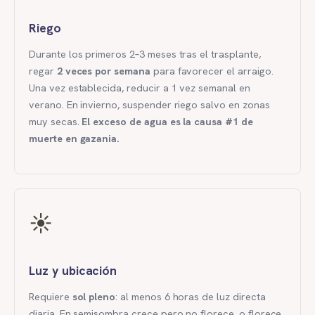
Riego
Durante los primeros 2–3 meses tras el trasplante,
regar
2 veces por semana
para favorecer el arraigo.
Una vez establecida, reducir a 1 vez semanal en
verano. En invierno, suspender riego salvo en zonas
muy secas.
El exceso de agua es la causa #1 de
muerte en gazania.
☀️
Luz y ubicación
Requiere
sol pleno
: al menos 6 horas de luz directa
diaria. En semisombra crece pero no florece, o florece