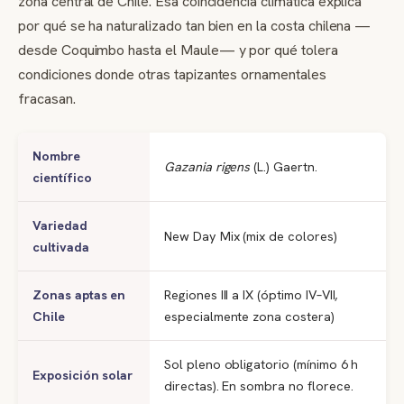
zona central de Chile. Esa coincidencia climática explica
por qué se ha naturalizado tan bien en la costa chilena —
desde Coquimbo hasta el Maule— y por qué tolera
condiciones donde otras tapizantes ornamentales
fracasan.
Nombre
Gazania rigens
(L.) Gaertn.
científico
Variedad
New Day Mix (mix de colores)
cultivada
Zonas aptas en
Regiones III a IX (óptimo IV–VII,
Chile
especialmente zona costera)
Sol pleno obligatorio (mínimo 6 h
Exposición solar
directas). En sombra no florece.