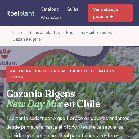
Catálogo
Guías
Ver catálogo
Roel
plant
gazania →
WhatsApp
Inicio
›
Guías de plantas
›
Rastreras y cubresuelos
›
Gazania Rigens
RASTRERA · BAJO CONSUMO HÍDRICO · FLORACIÓN
LARGA
Gazania Rigens
New Day Mix
en Chile
Tapizante sudafricano que florece en colores brillantes
desde primavera hasta el otoño. Resiste la sequía, la
salinidad y el sol pleno. Ideal para taludes costeros,