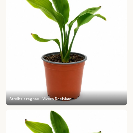
Strelitzia reginae · Vivero Roelplant