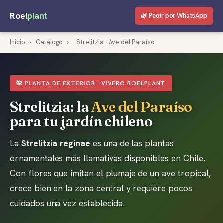
Roel
plant
🌿 Pedir por WhatsApp
Inicio
›
Catálogo
›
Strelitzia · Ave del Paraíso
🌺 PLANTA DE EXTERIOR · VIVERO ROELPLANT
Strelitzia: la
Ave del Paraíso
para tu jardín chileno
La
Strelitzia reginae
es una de las plantas
ornamentales más llamativas disponibles en Chile.
Con flores que imitan el plumaje de un ave tropical,
crece bien en la zona central y requiere pocos
cuidados una vez establecida.