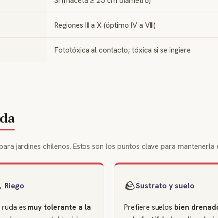
Sí (maceta ≥ 25 cm diámetro)
Regiones III a X (óptimo IV a VIII)
Fototóxica al contacto; tóxica si se ingiere
uda
 para jardines chilenos. Estos son los puntos clave para mantenerla

🪨
Riego
Sustrato y suelo
 ruda es
muy tolerante a la
Prefiere suelos
bien drenad