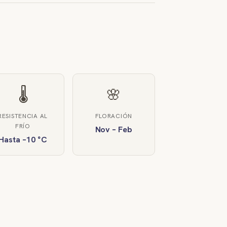
🌡️
🌸
RESISTENCIA AL
FLORACIÓN
FRÍO
Nov – Feb
Hasta –10 °C