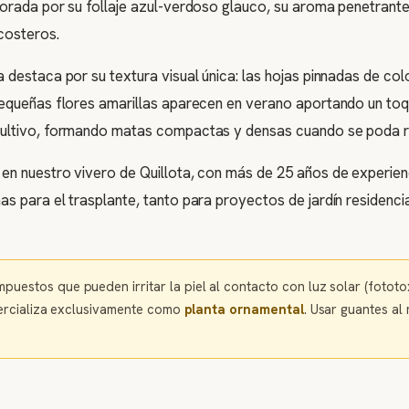
lorada por su follaje azul-verdoso glauco, su aroma penetrante
costeros.
a destaca por su textura visual única: las hojas pinnadas de co
pequeñas flores amarillas aparecen en verano aportando un toq
 cultivo, formando matas compactas y densas cuando se poda 
 en nuestro vivero de Quillota, con más de 25 años de experie
as para el trasplante, tanto para proyectos de jardín residen
uestos que pueden irritar la piel al contacto con luz solar (fototoxi
omercializa exclusivamente como
planta ornamental
. Usar guantes al