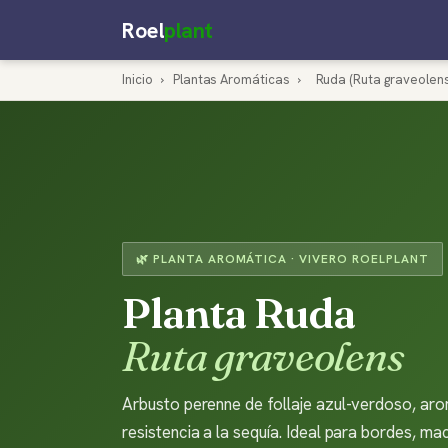
Roel
plant
Inicio
›
Plantas Aromáticas
›
Ruda (Ruta graveolens
🌿 PLANTA AROMÁTICA · VIVERO ROELPLANT
Planta Ruda
Ruta graveolens
Arbusto perenne de follaje azul-verdoso, aro
resistencia a la sequía. Ideal para bordes, ma