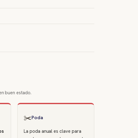
 en buen estado.
✂️
Poda
os
La poda anual es clave para