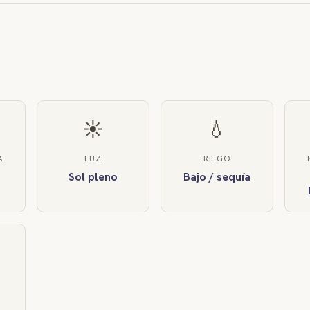
☀️
💧
A
LUZ
RIEGO
Sol pleno
Bajo / sequía
L