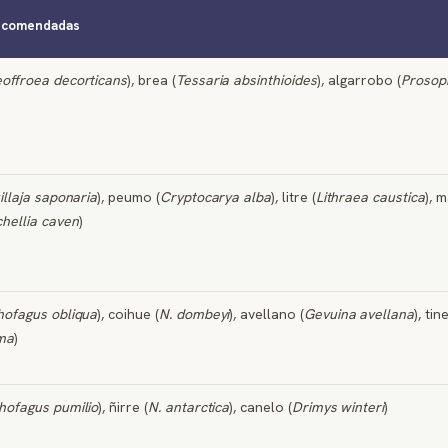
recomendadas
offroea decorticans
), brea (
Tessaria absinthioides
), algarrobo (
Prosopi
illaja saponaria
), peumo (
Cryptocarya alba
), litre (
Lithraea caustica
), m
hellia caven
)
hofagus obliqua
), coihue (
N. dombeyi
), avellano (
Gevuina avellana
), tin
ma
)
hofagus pumilio
), ñirre (
N. antarctica
), canelo (
Drimys winteri
)