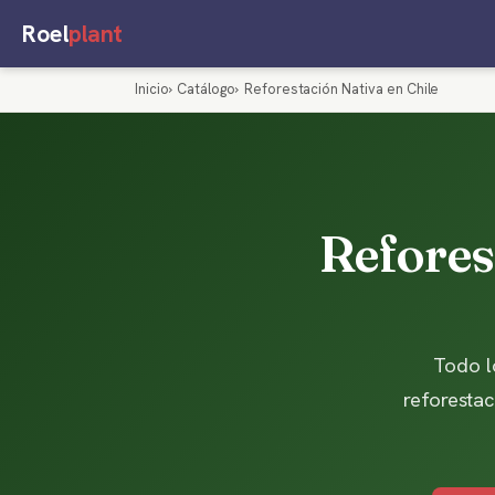
Roel
plant
Inicio
Catálogo
Reforestación Nativa en Chile
Refores
Todo l
reforestac