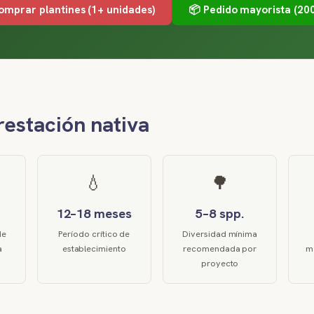
omprar plantines (1+ unidades)
📦 Pedido mayorista (200
restación nativa
💧
🌳
12–18 meses
5–8 spp.
de
Período crítico de
Diversidad mínima
a
establecimiento
recomendada por
ma
proyecto