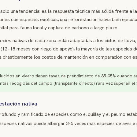
solo una tendencia: es la respuesta técnica más sólida frente a l
ciones con especies exóticas, una reforestación nativa bien ejecu
itat para fauna local y captura de carbono a largo plazo.
cies nativas de cada zona están adaptadas a los ciclos de lluvia,
(12–18 meses con riego de apoyo), la mayoría de las especies de
ce drásticamente los costos de mantención en comparación con es
ducidos en vivero tienen tasas de prendimiento de 85–95% cuando s
tas recogidas del campo (transplante directo) rara vez superan el
estación nativa
profundo y ramificado de especies como el quillay y el peumo estab
especies nativas puede albergar 3–5 veces más especies de aves e