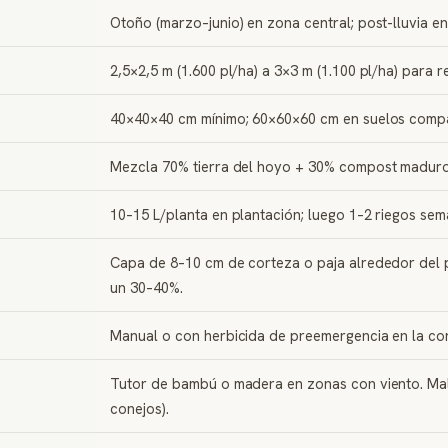
Otoño (marzo–junio) en zona central; post-lluvia en
2,5×2,5 m (1.600 pl/ha) a 3×3 m (1.100 pl/ha) para 
40×40×40 cm mínimo; 60×60×60 cm en suelos compa
Mezcla 70% tierra del hoyo + 30% compost maduro. S
10–15 L/planta en plantación; luego 1–2 riegos sem
Capa de 8–10 cm de corteza o paja alrededor del pl
un 30–40%.
Manual o con herbicida de preemergencia en la cor
Tutor de bambú o madera en zonas con viento. Malla
conejos).