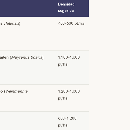
Densidad
sugerida
s chilensis
)
400–600 pl/ha
aitén (
Maytenus boaria
),
1.100–1.600
pl/ha
eo (
Weinmannia
1.200–1.600
pl/ha
800–1.200
pl/ha