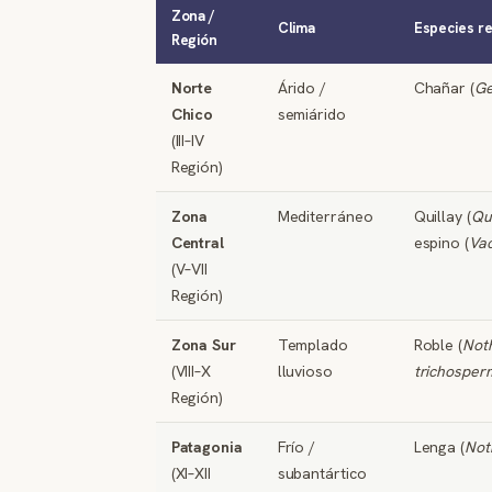
Zona /
Clima
Especies 
Región
Norte
Árido /
Chañar (
Ge
Chico
semiárido
(III–IV
Región)
Zona
Mediterráneo
Quillay (
Qu
Central
espino (
Vac
(V–VII
Región)
Zona Sur
Templado
Roble (
Not
(VIII–X
lluvioso
trichosper
Región)
Patagonia
Frío /
Lenga (
Not
(XI–XII
subantártico