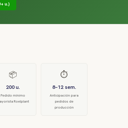
+ u.)
📦
⏱️
200 u.
8–12 sem.
Pedido mínimo
Anticipación para
yorista Roelplant
pedidos de
producción