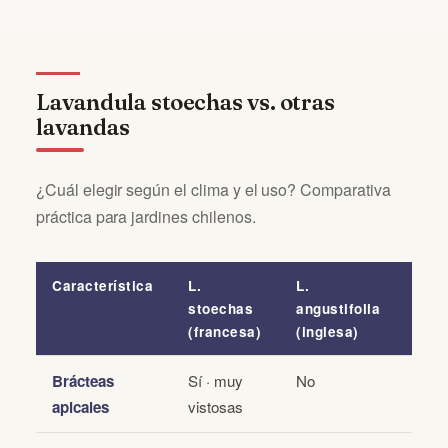
Lavandula stoechas vs. otras
lavandas
¿Cuál elegir según el clima y el uso? Comparativa
práctica para jardines chilenos.
Característica
L.
L.
L. ×
stoechas
angustifolia
inte
(francesa)
(inglesa)
(híbr
Brácteas
Sí · muy
No
No o
apicales
vistosas
pequ