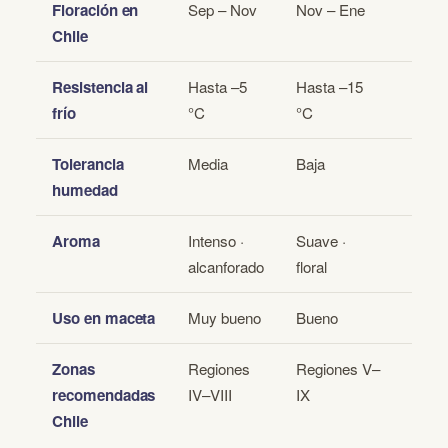
Floración en
Sep – Nov
Nov – Ene
Nov –
Chile
Resistencia al
Hasta –5
Hasta –15
Hast
frío
°C
°C
°C
Tolerancia
Media
Baja
Baja
humedad
Aroma
Intenso ·
Suave ·
Inten
alcanforado
floral
alcan
Uso en maceta
Muy bueno
Bueno
Regu
Zonas
Regiones
Regiones V–
Regi
recomendadas
IV–VIII
IX
V–VII
Chile