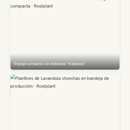
Espiga compacta con brácteas "mariposa"