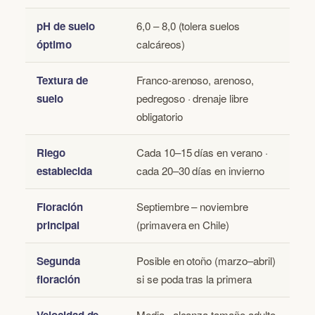
pH de suelo
6,0 – 8,0 (tolera suelos
óptimo
calcáreos)
Textura de
Franco-arenoso, arenoso,
suelo
pedregoso · drenaje libre
obligatorio
Riego
Cada 10–15 días en verano ·
establecida
cada 20–30 días en invierno
Floración
Septiembre – noviembre
principal
(primavera en Chile)
Segunda
Posible en otoño (marzo–abril)
floración
si se poda tras la primera
Media · alcanza tamaño adulto