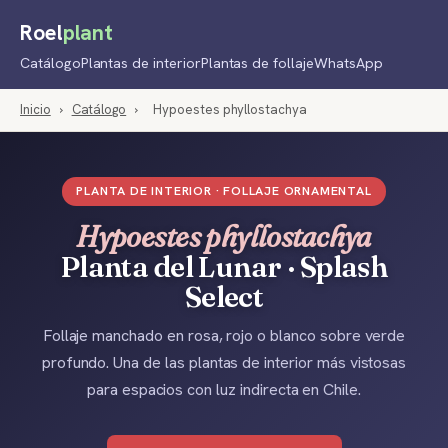
Roel
plant
Catálogo
Plantas de interior
Plantas de follaje
WhatsApp
Inicio
›
Catálogo
›
Hypoestes phyllostachya
PLANTA DE INTERIOR · FOLLAJE ORNAMENTAL
Hypoestes phyllostachya
Planta del Lunar · Splash
Select
Follaje manchado en rosa, rojo o blanco sobre verde
profundo. Una de las plantas de interior más vistosas
para espacios con luz indirecta en Chile.