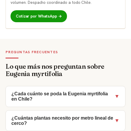
volumen. Despacho coordinado a todo Chile.
Cotizar por WhatsApp →
PREGUNTAS FRECUENTES
Lo que más nos preguntan sobre
Eugenia myrtifolia
¿Cada cuánto se poda la Eugenia myrtifolia
▼
en Chile?
En clima mediterráneo central (Valparaíso,
Metropolitana) se recomiendan 2 podas al año: una en
¿Cuántas plantas necesito por metro lineal de
▼
cerco?
primavera (septiembre-octubre) para estimular el