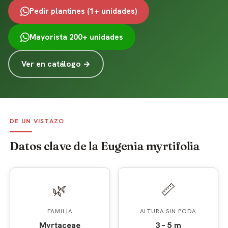
Pedir plantines (1+ unidades)
Mayorista 200+ unidades
Ver en catálogo →
DE UN VISTAZO
Datos clave de la Eugenia myrtifolia
🌿
📏
FAMILIA
ALTURA SIN PODA
Myrtaceae
3 – 5 m