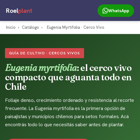
Roel
plant
WhatsApp
Inicio
›
Catálogo
›
Eugenia Myrtifolia · Cerco Vivo
GUÍA DE CULTIVO · CERCOS VIVOS
Eugenia myrtifolia
: el cerco vivo
compacto que aguanta todo en
Chile
Follaje denso, crecimiento ordenado y resistencia al recorte
frecuente. La Eugenia myrtifolia es la primera opción de
paisajistas y municipios chilenos para setos formales. Acá
encontrás todo lo que necesitás saber antes de plantar.