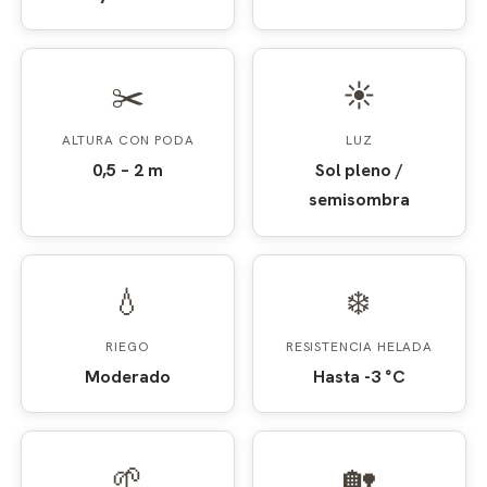
✂️
☀️
ALTURA CON PODA
LUZ
0,5 – 2 m
Sol pleno /
semisombra
💧
❄️
RIEGO
RESISTENCIA HELADA
Moderado
Hasta -3 °C
🌱
🏡