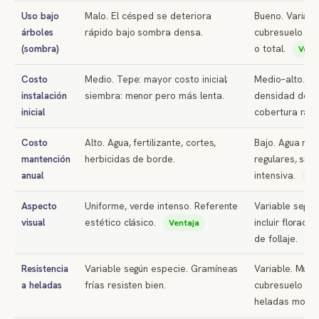
Uso bajo
Malo. El césped se deteriora
Bueno. Varias 
árboles
rápido bajo sombra densa.
cubresuelo tol
(sombra)
o total.
Vent
Costo
Medio. Tepe: mayor costo inicial;
Medio–alto. R
instalación
siembra: menor pero más lenta.
densidad de p
inicial
cobertura ráp
Costo
Alto. Agua, fertilizante, cortes,
Bajo. Agua red
mantención
herbicidas de borde.
regulares, sin f
anual
intensiva.
Ve
Aspecto
Uniforme, verde intenso. Referente
Variable según
visual
estético clásico.
incluir floraci
Ventaja
de follaje.
Resistencia
Variable según especie. Gramíneas
Variable. Muc
a heladas
frías resisten bien.
cubresuelo son
heladas mode