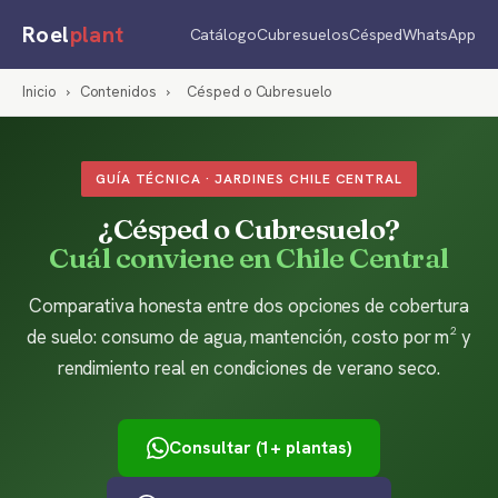
Roel
plant
Catálogo
Cubresuelos
Césped
WhatsApp
Inicio
›
Contenidos
›
Césped o Cubresuelo
GUÍA TÉCNICA · JARDINES CHILE CENTRAL
¿Césped o Cubresuelo?
Cuál conviene en Chile Central
Comparativa honesta entre dos opciones de cobertura
de suelo: consumo de agua, mantención, costo por m² y
rendimiento real en condiciones de verano seco.
Consultar (1+ plantas)