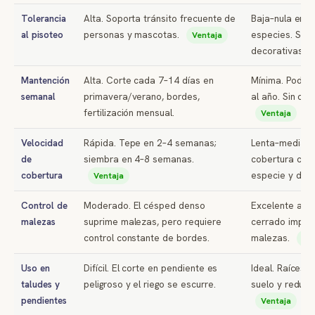
Tolerancia
Alta. Soporta tránsito frecuente de
Baja–nula en l
al pisoteo
personas y mascotas.
especies. Sol
Ventaja
decorativas sin
Mantención
Alta. Corte cada 7–14 días en
Mínima. Poda 
semanal
primavera/verano, bordes,
al año. Sin cort
fertilización mensual.
Ventaja
Velocidad
Rápida. Tepe en 2–4 semanas;
Lenta–media. 
de
siembra en 4–8 semanas.
cobertura com
cobertura
especie y dens
Ventaja
Control de
Moderado. El césped denso
Excelente a lar
malezas
suprime malezas, pero requiere
cerrado impide
control constante de bordes.
malezas.
Ven
Uso en
Difícil. El corte en pendiente es
Ideal. Raíces p
taludes y
peligroso y el riego se escurre.
suelo y reduce
pendientes
Ventaja