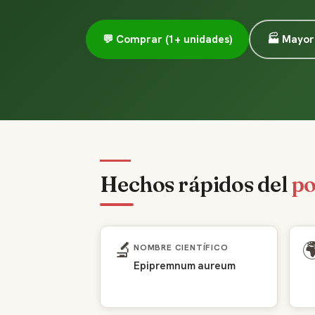
💬 Comprar (1+ unidades)
🏭 Mayori
Hechos rápidos del
po
🔬

NOMBRE CIENTÍFICO
Epipremnum aureum