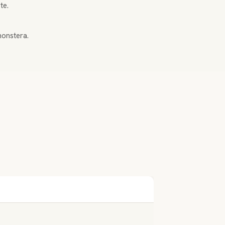
te.
monstera.