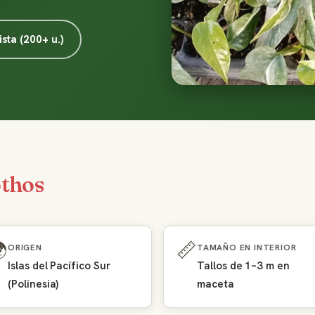
sta (200+ u.)
thos

📏
ORIGEN
TAMAÑO EN INTERIOR
Islas del Pacífico Sur
Tallos de 1–3 m en
(Polinesia)
maceta