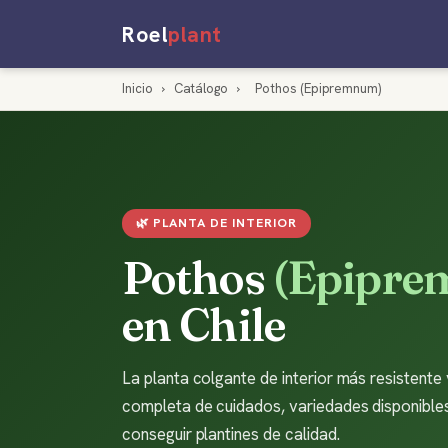
Roel
plant
Inicio
›
Catálogo
›
Pothos (Epipremnum)
🌿 PLANTA DE INTERIOR
Pothos
(Epipr
en Chile
La planta colgante de interior más resistente y
completa de cuidados, variedades disponible
conseguir plantines de calidad.