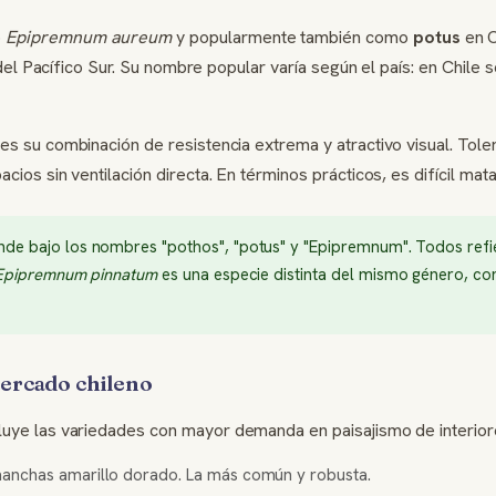
o
Epipremnum aureum
y popularmente también como
potus
en C
 del Pacífico Sur. Su nombre popular varía según el país: en Chile 
es su combinación de resistencia extrema y atractivo visual. Tole
ios sin ventilación directa. En términos prácticos, es difícil mata
nde bajo los nombres "pothos", "potus" y "Epipremnum". Todos refi
Epipremnum pinnatum
es una especie distinta del mismo género, con
ercado chileno
luye las variedades con mayor demanda en paisajismo de interiores
anchas amarillo dorado. La más común y robusta.