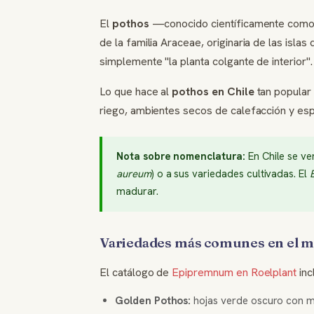
El
pothos
—conocido científicamente com
de la familia Araceae, originaria de las islas
simplemente "la planta colgante de interior".
Lo que hace al
pothos en Chile
tan popular 
riego, ambientes secos de calefacción y espac
Nota sobre nomenclatura:
En Chile se ve
aureum
) o a sus variedades cultivadas. El
madurar.
Variedades más comunes en el m
El catálogo de
Epipremnum en Roelplant
inc
Golden Pothos:
hojas verde oscuro con m