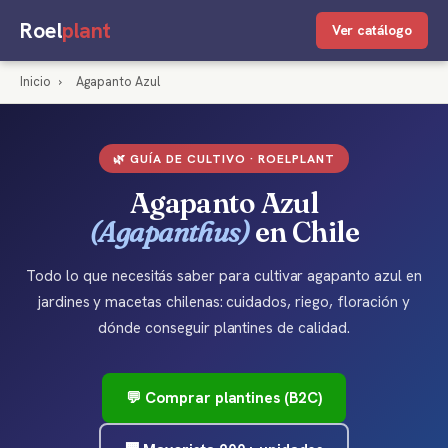
Roel
plant
Ver catálogo
Inicio
›
Agapanto Azul
🌿 GUÍA DE CULTIVO · ROELPLANT
Agapanto Azul
(Agapanthus)
en Chile
Todo lo que necesitás saber para cultivar agapanto azul en
jardines y macetas chilenas: cuidados, riego, floración y
dónde conseguir plantines de calidad.
💬 Comprar plantines (B2C)