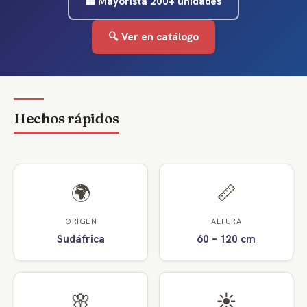
🏢 Mayorista 200+ unidades
🔍 Ver en catálogo
Hechos rápidos
🌍
📏
ORIGEN
ALTURA
Sudáfrica
60 – 120 cm
🌸
☀️