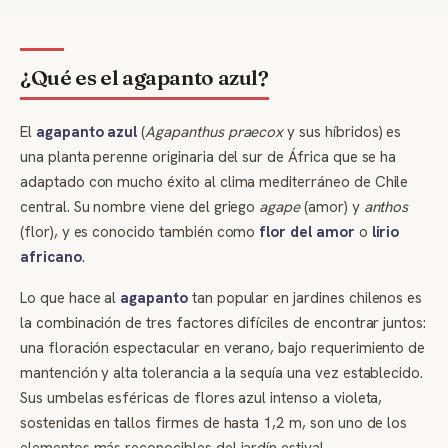
¿Qué es el agapanto azul?
El
agapanto azul
(
Agapanthus praecox
y sus híbridos) es
una planta perenne originaria del sur de África que se ha
adaptado con mucho éxito al clima mediterráneo de Chile
central. Su nombre viene del griego
agape
(amor) y
anthos
(flor), y es conocido también como
flor del amor
o
lirio
africano
.
Lo que hace al
agapanto
tan popular en jardines chilenos es
la combinación de tres factores difíciles de encontrar juntos:
una floración espectacular en verano, bajo requerimiento de
mantención y alta tolerancia a la sequía una vez establecido.
Sus umbelas esféricas de flores azul intenso a violeta,
sostenidas en tallos firmes de hasta 1,2 m, son uno de los
elementos más reconocibles del jardín estival.